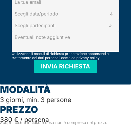
La tua email
Scegli data/periodo ↓
Scegli partecipanti ↓
Eventuali note aggiuntive
Utilizzando il moduli di richiesta prenotazione acconsenti al
trattamento dei dati personali come da privacy policy.
INVIA RICHIESTA
MODALITÀ
3 giorni, min. 3 persone
PREZZO
380 € / persona
Scopri cosa è incluso e cosa non è compreso nel prezzo