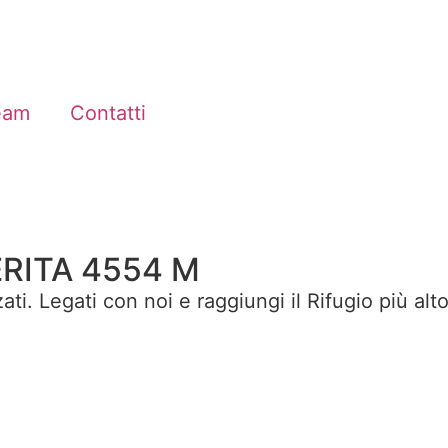
eam
Contatti
RITA 4554 M
zati. Legati con noi e raggiungi il Rifugio più al