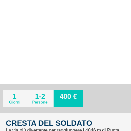
1
1-2
400 €
Giorni
Persone
CRESTA DEL SOLDATO
La via più divertente per raggiungere i 4046 m di Punta