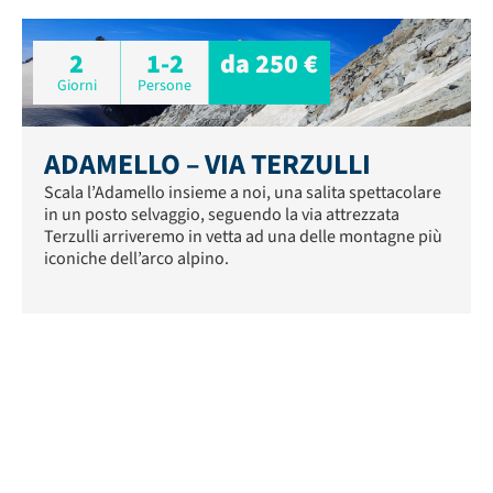
2
1-2
da 250 €
Giorni
Persone
ADAMELLO – VIA TERZULLI
Scala l’Adamello insieme a noi, una salita spettacolare
in un posto selvaggio, seguendo la via attrezzata
Terzulli arriveremo in vetta ad una delle montagne più
iconiche dell’arco alpino.
1
1-4
da 80 €
Giorni
Persone
VIA FERRATA SUL LAGO D’ISEO