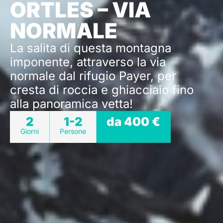
ORTLES – VIA
NORMALE
La salita di questa montagna
imponente, attraverso la via
normale dal rifugio Payer, per
cresta di roccia e ghiacciaio fino
alla panoramica vetta!
2
1-2
da 400 €
Giorni
Persone