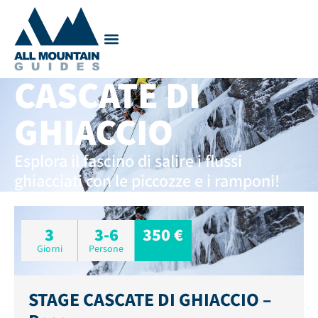
CALENDARIO USCITE
CASCATE DI
GHIACCIO
Esplora il fascino di salire i flussi
ghiacciati con le piccozze e i ramponi!
3
3-6
350 €
Giorni
Persone
STAGE CASCATE DI GHIACCIO –