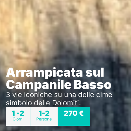
Arrampicata sul
Campanile Basso
3 vie iconiche su una delle cime
simbolo delle Dolomiti.
1 -2
1-2
270 €
Giorni
Persone