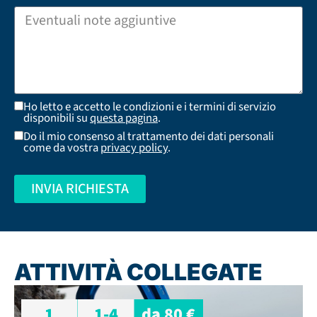
Ho letto e accetto le condizioni e i termini di servizio
disponibili su
questa pagina
.
Do il mio consenso al trattamento dei dati personali
come da vostra
privacy policy
.
INVIA RICHIESTA
ATTIVITÀ COLLEGATE
1
1-4
da 80 €